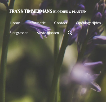
Ga
FRANS
TIMMERMANS
BLOEMEN & PLANTEN
direct
naar
Home
Informatie
Contact
Openingstijden
de
hoofdinhoud
Siergrassen
Vaste planten