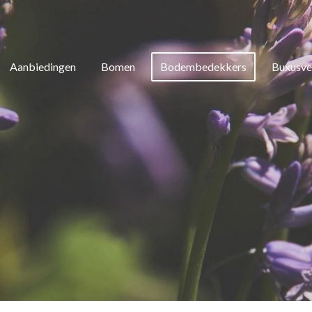
Aanbiedingen
Bomen
Bodembedekkers
Buxusve